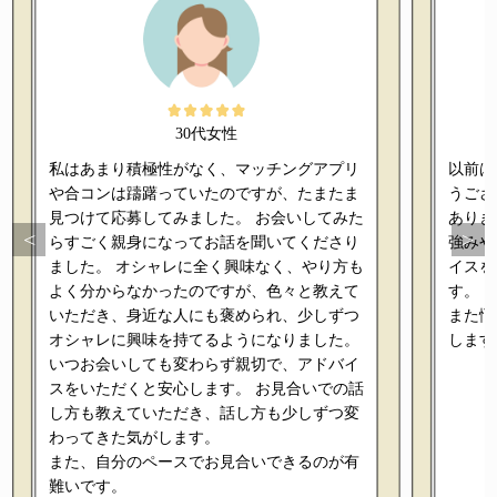
30代女性
私はあまり積極性がなく、マッチングアプリ
以前は
や合コンは躊躇っていたのですが、たまたま
うござ
見つけて応募してみました。 お会いしてみた
ありき
<
>
らすごく親身になってお話を聞いてくださり
強みや
ました。 オシャレに全く興味なく、やり方も
イスを
よく分からなかったのですが、色々と教えて
す。
いただき、身近な人にも褒められ、少しずつ
また悩
オシャレに興味を持てるようになりました。
します
いつお会いしても変わらず親切で、アドバイ
スをいただくと安心します。 お見合いでの話
し方も教えていただき、話し方も少しずつ変
わってきた気がします。
また、自分のペースでお見合いできるのが有
難いです。