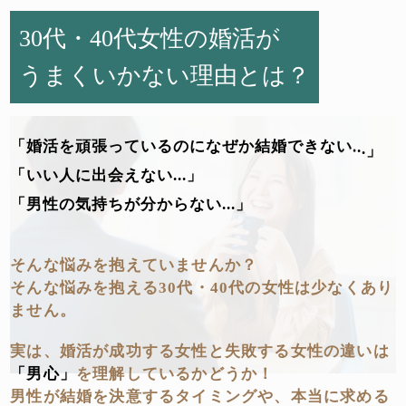
30代・40代女性の婚活が
うまくいかない理由とは？
「
婚
活
を
頑
張
っ
て
い
る
の
に
な
ぜ
か
結
婚
で
き
な
い
.
.
.
」
「
い
い
人
に
出
会
え
な
い
.
.
.
」
「
男
性
の
気
持
ち
が
分
か
ら
な
い
.
.
.
」
そんな悩みを抱えていませんか？
そんな悩みを抱える30代・40代の女性は少なくあり
ません。
実は、婚活が成功する女性と失敗する女性の違いは
「男心」
を理解しているかどうか！
男性が結婚を決意するタイミングや、本当に求める