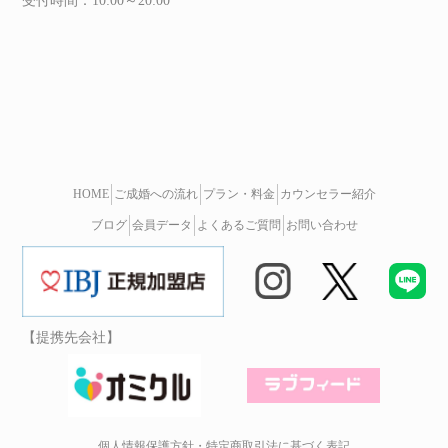
受付時間：10:00～20:00
毎月限定1名のお得なキャンペーン♪
2024.04.10
イベント
イベント・パーティ特設サイト
Choice Matching
を開設いたしました。
メタバースで出会いができる「メタコン」
好評開催中！
2024.04.04
サイト掲載
「Choice One結婚相談所」は、
ビジコネット株式会社が運営する、
HOME
ご成婚への流れ
プラン・料金
カウンセラー紹介
おすすめの婚活サイトを紹介するメディア
「まちあい」で紹介されました。
ブログ
会員データ
よくあるご質問
お問い合わせ
▼ 「まちあい」 記事はこちら
【婚活サイト】おすすめランキング｜失敗しない選び方も徹底調査
2024.04.03
お知らせ
【IBJ 活動実績データ（2024年3月末）】
・会員数 ⇒ 87,297名
・3月新規入会者数 ⇒ 4,500名
【提携先会社】
・月間・お見合い成立数 ⇒63,768名
・3月成婚数 ⇒ 1,215名
2024.03.28
サイト掲載
恋愛婚活メディア
「出会いコンパス」
にてインタビューが掲載されました。
2024.03.15
個人情報保護方針・特定商取引法に基づく表記
お知らせ