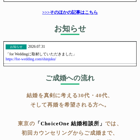
>>>そのほかの記事はこちら
お知らせ
2026.07.31
お知らせ
「for Weddingに取材していただきました」
https://for-wedding.com/shinjuku/
2026.06.19
お知らせ
Oooh株式会社
の運営するメディア「
Oooh Magazine
」内の記事「
【旅行も楽し
ご成婚への流れ
む結婚式】リゾート婚・フォトウェディングにおすすめのブライダルサービ
スまとめ
」にChoice One結婚相談所が掲載されました。
結婚を真剣に考える30代・40代、
2026.02.13
お知らせ
婚活メディア「結びメディア」に、おすすめの結婚相談所として紹介されま
そして再婚を希望される方へ。
した。
掲載記事はこちら：
新宿区の結婚相談所「Choice One結婚相談所」の口コミ・
評判は？代表インタビュー
東京の
「ChoiceOne 結婚相談所」
では、
2025.04.22
お知らせ
初回カウンセリングからご成婚まで、
ディーエムソリューションズが運営するWebメディア「Collect.(コレクト)」の
「
東京都内のおすすめ人気結婚相談所
」記事に掲載されました。