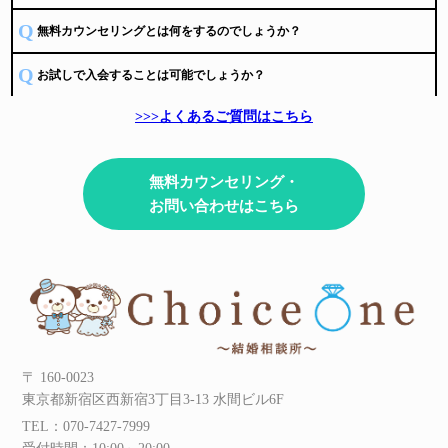
ChoiceOne結婚相談所が認定されました。
Q
無料カウンセリングとは何をするのでしょうか？
2024.08.01
お知らせ
プラン・料金のカスタムプランに
Q
料金シミュレーションを追加しました。
お試しで入会することは可能でしょうか？
自分の料金が気になる方はお試しください。
>>>よくあるご質問はこちら
2024.07.08
お知らせ
Choice One結婚相談所では
人数限定で
モニター会員
になっていただける方を募集中です。
気になる方はお気軽にご応募ください。
無料カウンセリング・
2024.06.07
お問い合わせはこちら
お知らせ
IBJが掲載している
特集
"30代のカウンセラーが在籍する相談所"
にて
ChoiceOne結婚相談所が紹介されました。
2024.05.22
お知らせ
イベントページ
更新しました。
2024.05.02
お知らせ
プラン・料金に
トライアルプラン
が
〒 160-0023
追加されました。
東京都新宿区西新宿3丁目3-13 水間ビル6F
2024.05.02
お知らせ
TEL：070-7427-7999
【モニター会員募集中！】