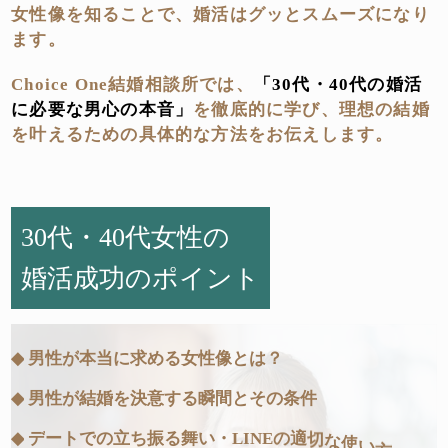
女性像を知ることで、婚活はグッとスムーズになり
ます。
Choice One結婚相談所では、
「30代・40代の婚活
に必要な男心の本音」
を徹底的に学び、理想の結婚
を叶えるための具体的な方法をお伝えします。
30代・40代女性の
婚活成功のポイント
◆
男
性
が
本
当
に
求
め
る
女
性
像
と
は
？
◆
男
性
が
結
婚
を
決
意
す
る
瞬
間
と
そ
の
条
件
◆
デ
ー
ト
で
の
立
ち
振
る
舞
い
・
L
I
N
E
の
適
切
な
使
い
方