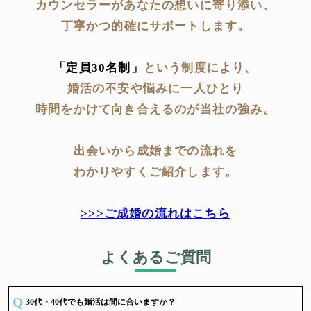
カウンセラーがあなたの想いに寄り添い、
2025.03.05
お知らせ
丁寧かつ的確にサポートします。
婚活相談マップ
にて「Choice One結婚相談所」が紹介されました♪
2025.02.04
お知らせ
「定員30名制」
という制度により、
おすすめの結婚相談所を紹介するメディア「
婚活パラダイス
」で「
新宿のお
すすめ結婚相談所
」として「Choice One結婚相談所」が紹介されました♪
婚活の不安や悩みに一人ひとり
2025.01.06
お知らせ
時間をかけて向き合えるのが当社の強み。
HPをリニューアルしました！
料金プランなどを変更しておりますのでご覧ください♪
出会いから成婚までの流れを
2024.09.26
お知らせ
わかりやすくご紹介します。
Choice One結婚相談所の記事が【
ラブフィード
】に掲載されました！
Choice One結婚相談所とは？サービスの特徴やメリットを担当者にインタビュ
ー！
>>>ご成婚の流れはこちら
2024.09.13
お知らせ
「男の婚活.net」
にて、Choice One結婚相談所が紹介されました。
▼ 「 男の婚活.net 」 の記事はこちら
新宿区でおすすめの結婚相談所7選！料金やサービスを徹底比較
よくあるご質問
2024.08.01
お知らせ
IBJが掲載している
Q
30代・40代でも婚活は間に合いますか？
特集
"オンラインで無料相談ができる相談所"
にて