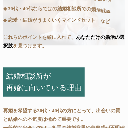
◆
3
0
代
・
4
0
代
な
ら
で
は
の
結
婚
相
談
所
で
の
婚
活
戦
略
◆
恋
愛
・
結
婚
が
う
ま
く
い
く
マ
イ
ン
ド
セ
ッ
ト
な
ど
これらのポイントを頭に入れて、
あなただけの婚活の選
択肢
を見つけます。
結婚相談所が
再婚に向いている理由
再婚を希望する30代・40代の方にとって、出会いの質
と結婚への本気度は極めて重要です。
一般的な出会いでは、相手の結婚意思や家庭感が不明確